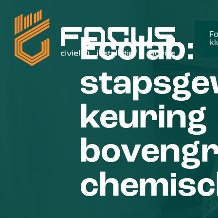
Fo
Ecolab:
kl
stapsge
keuring
boveng
chemisc