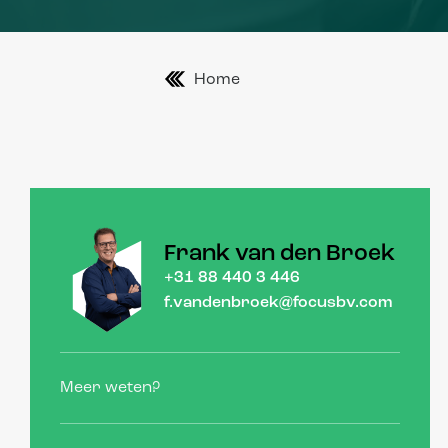
Home
Frank van den Broek
+31 88 440 3 446
f.vandenbroek@focusbv.com
Meer weten?