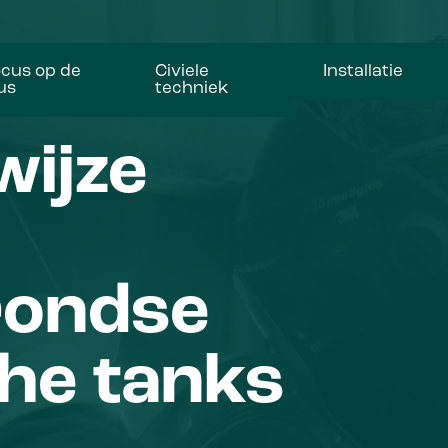
cus op de
Civiele
Installatie
us
techniek
wijze
rondse
he tanks